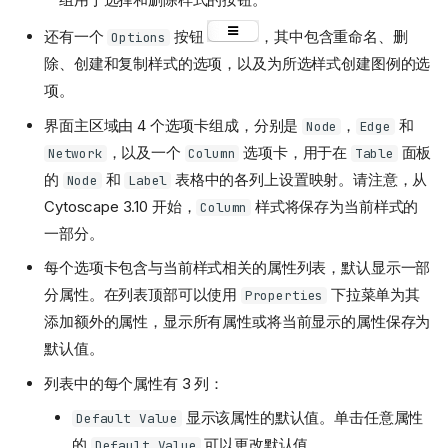
还有一个
按钮
，其中包含重命名、删
Options
除、创建和复制样式的选项，以及为所选样式创建图例的选
项。
界面主区域由 4 个选项卡组成，分别是
，
和
Node
Edge
，以及一个
选项卡，用于在
面板
Network
Column
Table
的
和
表格中的各列上设置映射。请注意，从
Node
Label
Cytoscape 3.10 开始，
样式将保存为当前样式的
Column
一部分。
每个选项卡包含与当前样式相关的属性列表，默认显示一部
分属性。在列表顶部可以使用
下拉菜单为其
Properties
添加额外的属性，显示所有属性或将当前显示的属性保存为
默认值。
列表中的每个属性有 3 列：
显示该属性的默认值。单击任意属性
Default Value
的
可以更改默认值。
Default Value